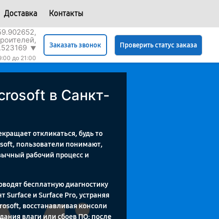
Доставка
Контакты
59.902652,
роителей,
Проверить статус заказа
Заказать звонок
.523169
▼
9:00 до 21:00
rosoft в Санкт-
кращает откликаться, будь то
osoft, пользователи понимают,
вычный рабочий процесс и
роводят бесплатную диагностику
Surface и Surface Pro, устраняя
rosoft, восстанавливая консоли
дания влаги или сбоев ПО; после