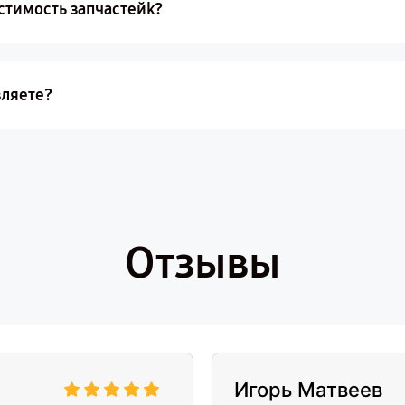
стимость запчастейk?
вляете?
Отзывы
Игорь Матвеев