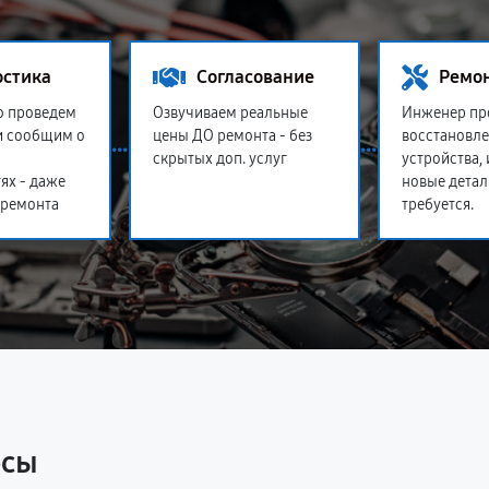
остика
Согласование
Ремо
о проведем
Озвучиваем реальные
Инженер пр
и сообщим о
цены ДО ремонта - без
восстановл
скрытых доп. услуг
устройства,
ях - даже
новые детал
 ремонта
требуется.
осы