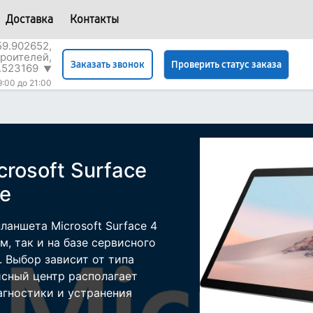
Доставка
Контакты
59.902652,
роителей,
Проверить статус заказа
Заказать звонок
.523169
▼
9:00 до 21:00
rosoft Surface
ге
аншета Microsoft Surface 4
, так и на базе сервисного
. Выбор зависит от типа
исный центр располагает
гностики и устранения