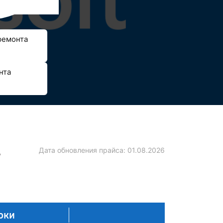
ремонта
нта
-
Дата обновления прайса:
01.08.2026
оки